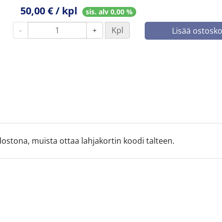
50,00 € / kpl
sis. alv 0,00 %
Kpl
-
+
Lisää ostosko
dostona, muista ottaa lahjakortin koodi talteen.