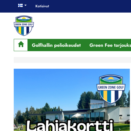
Kotisivut
Golfhallin pelioikeudet
Green Fee tarjouks