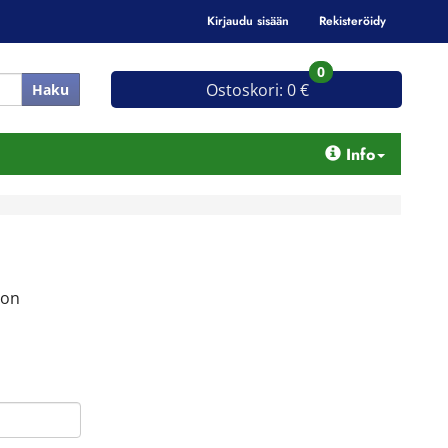
Kirjaudu sisään
Rekisteröidy
0
Ostoskori:
0 €
Haku
Info
ron