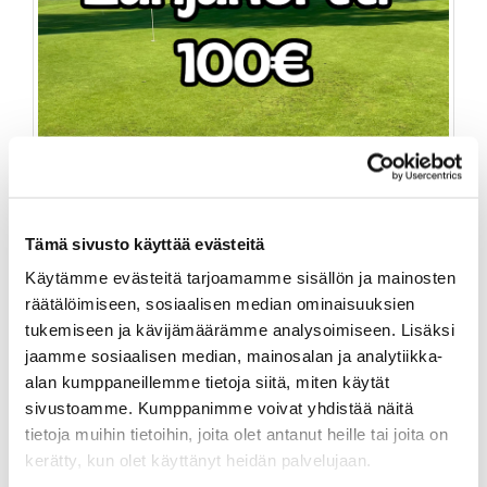
Lahjakortti 100€
Tämä sivusto käyttää evästeitä
Käytämme evästeitä tarjoamamme sisällön ja mainosten
100,00
€
räätälöimiseen, sosiaalisen median ominaisuuksien
tukemiseen ja kävijämäärämme analysoimiseen. Lisäksi
Product info
jaamme sosiaalisen median, mainosalan ja analytiikka-
alan kumppaneillemme tietoja siitä, miten käytät
sivustoamme. Kumppanimme voivat yhdistää näitä
tietoja muihin tietoihin, joita olet antanut heille tai joita on
kerätty, kun olet käyttänyt heidän palvelujaan.