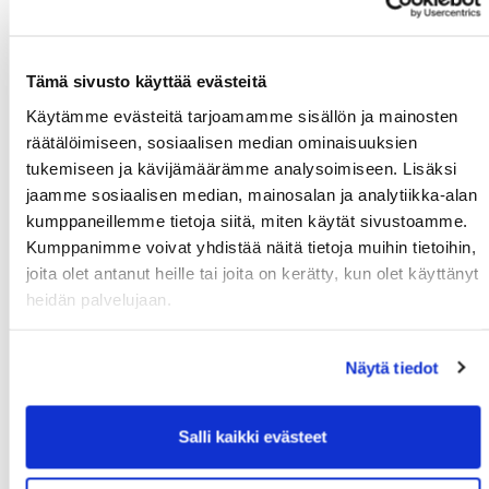
tehtävissä maksuissa Paytrail Oyj näkyy maksun
saajana korttilaskulla ja välittää maksun kauppiaalle.
Paytrail Oyj:llä on maksulaitoksen toimilupa.
Tämä sivusto käyttää evästeitä
Paytrail Oyj, y-tunnus: 2122839-7
Käytämme evästeitä tarjoamamme sisällön ja mainosten
Innova 2
räätälöimiseen, sosiaalisen median ominaisuuksien
Lutakonaukio 7
tukemiseen ja kävijämäärämme analysoimiseen. Lisäksi
40100 Jyväskylä
jaamme sosiaalisen median, mainosalan ja analytiikka-alan
Puhelin: 0207 181830
kumppaneillemme tietoja siitä, miten käytät sivustoamme.
Kumppanimme voivat yhdistää näitä tietoja muihin tietoihin,
Verkkopankit
joita olet antanut heille tai joita on kerätty, kun olet käyttänyt
Verkkopankkimaksamiseen liittyvän maksu- ja
heidän palvelujaan.
rahoituspalvelun toteuttaa Paytrail Oy (2122839-7)
yhteistyössä suomalaisten pankkien ja luottolaitosten
kanssa. Paytrail Oy ostaa maksusuorituksen ja tilittää
Näytä tiedot
sen kauppiaalle. Käyttäjän kannalta palvelu toimii aivan
kuten perinteinen verkkomaksaminenkin.
Salli kaikki evästeet
Maksupalvelutarjoaja