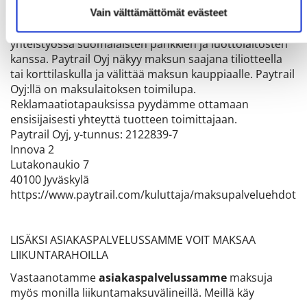
Maksunvälityspalvelun toteuttajana ja
Vain välttämättömät evästeet
maksupalveluntarjoajana toimii Paytrail Oyj (2122839-7)
yhteistyössä suomalaisten pankkien ja luottolaitosten
kanssa. Paytrail Oyj näkyy maksun saajana tiliotteella
tai korttilaskulla ja välittää maksun kauppiaalle. Paytrail
Oyj:llä on maksulaitoksen toimilupa.
Reklamaatiotapauksissa pyydämme ottamaan
ensisijaisesti yhteyttä tuotteen toimittajaan.
Paytrail Oyj, y-tunnus: 2122839-7
Innova 2
Lutakonaukio 7
40100 Jyväskylä
https://www.paytrail.com/kuluttaja/maksupalveluehdot
LISÄKSI ASIAKASPALVELUSSAMME VOIT MAKSAA
LIIKUNTARAHOILLA
Vastaanotamme
asiakaspalvelussamme
maksuja
myös monilla liikuntamaksuvälineillä. Meillä käy