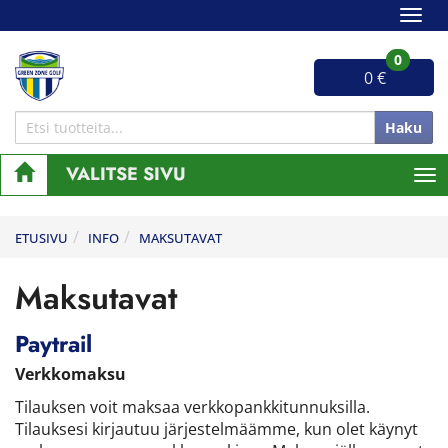
Navig
0
0 €
Haku
VALITSE SIVU
Nav
ETUSIVU
INFO
MAKSUTAVAT
Maksutavat
Paytrail
Verkkomaksu
Tilauksen voit maksaa verkkopankkitunnuksilla.
Tilauksesi kirjautuu järjestelmäämme, kun olet käynyt