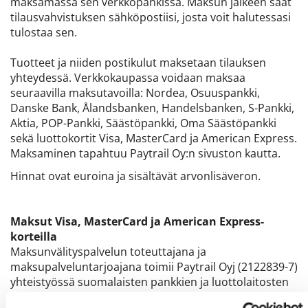
maksamassa sen verkkopankissa. Maksun jälkeen saat
tilausvahvistuksen sähköpostiisi, josta voit halutessasi
tulostaa sen.
Tuotteet ja niiden postikulut maksetaan tilauksen
yhteydessä. Verkkokaupassa voidaan maksaa
seuraavilla maksutavoilla: Nordea, Osuuspankki,
Danske Bank, Ålandsbanken, Handelsbanken, S-Pankki,
Aktia, POP-Pankki, Säästöpankki, Oma Säästöpankki
sekä luottokortit Visa, MasterCard ja American Express.
Maksaminen tapahtuu Paytrail Oy:n sivuston kautta.
Hinnat ovat euroina ja sisältävät arvonlisäveron.
Maksut Visa, MasterCard ja American Express-
korteilla
Maksunvälityspalvelun toteuttajana ja
maksupalveluntarjoajana toimii Paytrail Oyj (2122839-7)
yhteistyössä suomalaisten pankkien ja luottolaitosten
kanssa. Visa, MasterCard tai American Express-korteilla